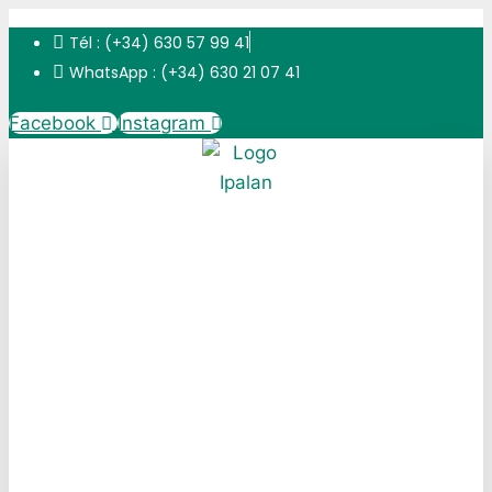
Skip
Tél : (+34) 630 57 99 41
to
WhatsApp : (+34) 630 21 07 41
content
Facebook
Instagram