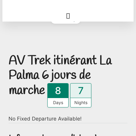
Gallery
AV Trek itinérant La
Palma 6 jours de
marche
8
7
Days
Nights
No Fixed Departure Available!