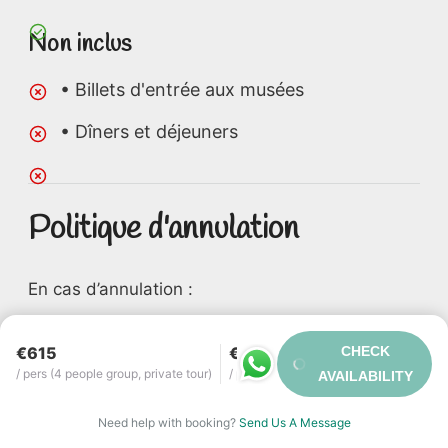
Non inclus
• Billets d'entrée aux musées
• Dîners et déjeuners
Politique d'annulation
En cas d’annulation :
– Plus de 60 jours avant le départ : Aucun frais
€615
€730
CHECK
/ pers (4 people group, private tour)
/ pers (2 people group, private tour)
– De 60 à 31 jours avant le départ : 5 % du
AVAILABILITY
montant total
Need help with booking?
Send Us A Message