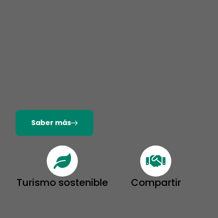
entender el turismo: acompañar desde el
conocimiento, la sensibilidad y el respeto por
el territorio. Juntos ofrecemos viajes a
medida, rutas privadas o en grupo y trekkings
itinerantes que permiten comprender los
procesos naturales, conectar con la cultura
local y explorar la isla de manera consciente
y responsable.
Saber más
Turismo sostenible
Compartir
Compartimos nuestro
Turismo responsable y
amor por La Gomera,
sostenible,