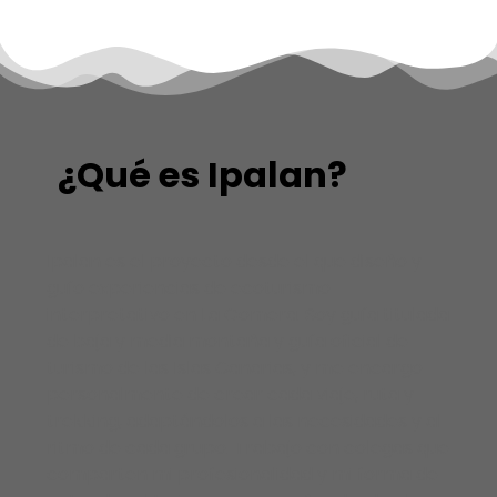
¿Qué es Ipalan?
Ipalan es el proyecto desde el que diseño y
guío experiencias de ecoturismo
interpretativo en La Gomera. Soy guía titulada
de baja y media montaña y guía oficial de
turismo de las Islas Canarias, y me encargo
personalmente de crear cada viaje, ruta y
trekking, adaptándolos a las necesidades y al
ritmo de cada grupo. Trabajo con colegas que
comparten mi profesionalidad y mi forma de