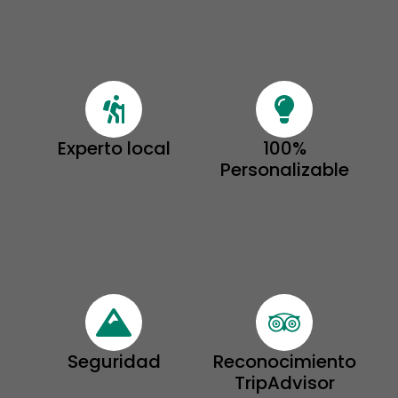
ofreciendo experiencias
comprometidos con
auténticas para
nuestra comunidad y el
amantes de la
medio ambiente.
naturaleza.
Experto local
100%
Personalizable
Expertos en La Gomera
y las islas vecinas, con
Cuéntanos tus
años de experiencia,
requisitos y creamos
licencias oficiales y
juntos un viaje a tu
asesoría confiable para
medida para que sea
tu viaje.
inolvidable.
Seguridad
Reconocimiento
TripAdvisor
Tu bienestar es