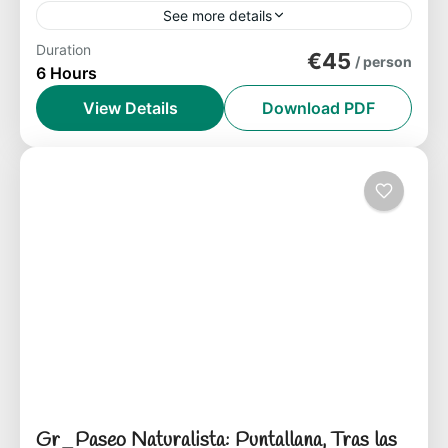
See more details
Duration
Combo de varias rutas para descubrir el
€45
/ person
6 Hours
norte de La Gomera: Abrante, el barranco
de La Palmita y Agulo.
View Details
Download PDF
Isla de La Gomera
Easy
1-8 People
Gr_Paseo Naturalista: Puntallana, Tras las