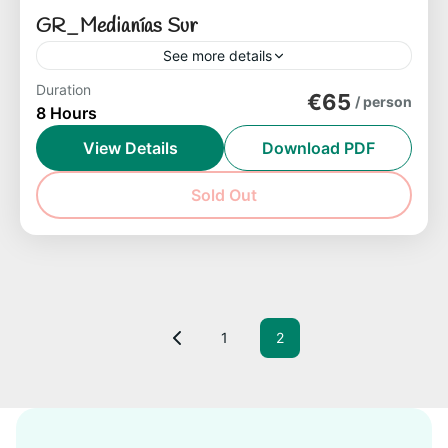
GR_Medianías Sur
See more details
Duration
Ruta en la zona de Guarimiar e Imada
€65
/ person
8 Hours
Isla de La Gomera
View Details
Download PDF
Easy
1-8 People
Sold Out
1
2