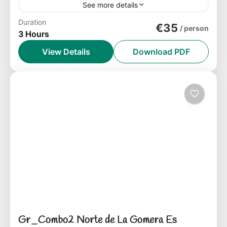
See more details
Duration
Paseo botánico para descubrir los tesoros
€35
/ person
3 Hours
del Parque Nacional de Garajonay.
Explorarás una de las zonas más
View Details
Download PDF
emblemáticas del parque nacional: el alto de
Isla de La Gomera
Garajonay...
Easy
1-8 People
Gr_Combo2 Norte de La Gomera Es