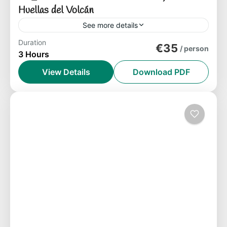
Huellas del Volcán
See more details
Duration
€35
/ person
Isla de La Gomera
3 Hours
Easy
View Details
Download PDF
1-8 People