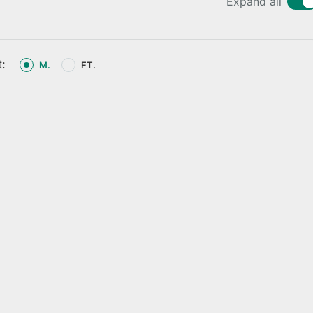
Expand all
t:
M.
FT.