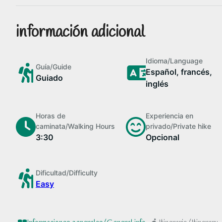
información adicional
Idioma/Language
Guía/Guide
Español, francés,
Guiado
inglés
Horas de
Experiencia en
caminata/Walking Hours
privado/Private hike
3:30
Opcional
Dificultad/Difficulty
Easy