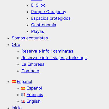
El Silbo
Parque Garajonay
Espacios protegidos
Gastronomía
Playas
Somos ecoturistas
Otro
Reserva e info : caminatas
Reserva e info : viajes y trekkings
La Empresa
Contacto
Español
Español
Français
English
Inicio