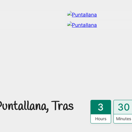
untallana, Tras
3
30
Hours
Minutes