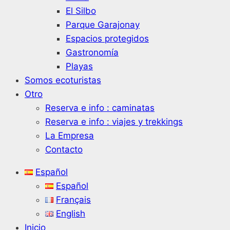
El Silbo
Parque Garajonay
Espacios protegidos
Gastronomía
Playas
Somos ecoturistas
Otro
Reserva e info : caminatas
Reserva e info : viajes y trekkings
La Empresa
Contacto
Español
Español
Français
English
Inicio